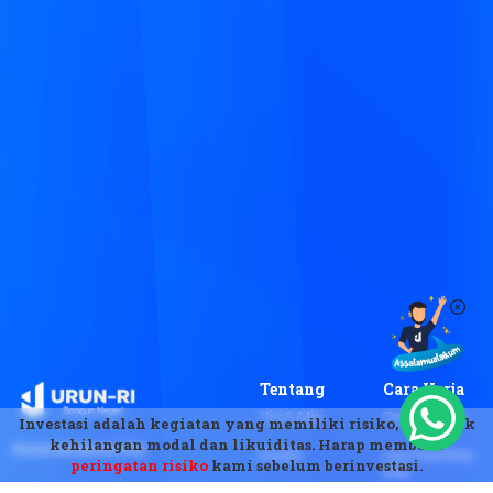
Tentang
Cara Kerja
Visi & Misi
Cara Investasi
Investasi adalah kegiatan yang memiliki risiko, termasuk
kehilangan modal dan likuiditas. Harap membaca
Berizin dan diawasi oleh
Kontak
Cara Penerbitan
peringatan risiko
kami sebelum berinvestasi.
Efek