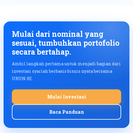
Mulai dari nominal yang
sesuai, tumbuhkan portofolio
secara bertahap.
Ambil langkah pertama untuk menjadi bagian dari
investasi syariah berbasis bisnis nyata bersama
URUN-RI.
Mulai Investasi
Baca Panduan