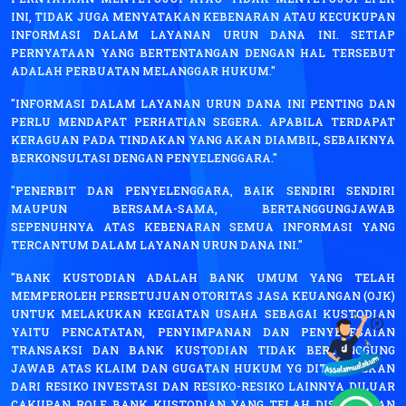
INI, TIDAK JUGA MENYATAKAN KEBENARAN ATAU KECUKUPAN
INFORMASI DALAM LAYANAN URUN DANA INI. SETIAP
PERNYATAAN YANG BERTENTANGAN DENGAN HAL TERSEBUT
ADALAH PERBUATAN MELANGGAR HUKUM."
"INFORMASI DALAM LAYANAN URUN DANA INI PENTING DAN
PERLU MENDAPAT PERHATIAN SEGERA. APABILA TERDAPAT
KERAGUAN PADA TINDAKAN YANG AKAN DIAMBIL, SEBAIKNYA
BERKONSULTASI DENGAN PENYELENGGARA."
"PENERBIT DAN PENYELENGGARA, BAIK SENDIRI SENDIRI
MAUPUN BERSAMA-SAMA, BERTANGGUNGJAWAB
SEPENUHNYA ATAS KEBENARAN SEMUA INFORMASI YANG
TERCANTUM DALAM LAYANAN URUN DANA INI."
"BANK KUSTODIAN ADALAH BANK UMUM YANG TELAH
MEMPEROLEH PERSETUJUAN OTORITAS JASA KEUANGAN (OJK)
UNTUK MELAKUKAN KEGIATAN USAHA SEBAGAI KUSTODIAN
YAITU PENCATATAN, PENYIMPANAN DAN PENYELESAIAN
TRANSAKSI DAN BANK KUSTODIAN TIDAK BERTANGGUNG
JAWAB ATAS KLAIM DAN GUGATAN HUKUM YG DITIMBULKAN
DARI RESIKO INVESTASI DAN RESIKO-RESIKO LAINNYA DILUAR
CAKUPAN ROLE BANK KUSTODIAN YANG TELAH DISEBUTKAN